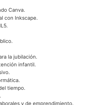
ando Canva.
al con Inkscape.
L5.
blico.
ra la jubilación.
ención infantil.
ivo.
ormática.
del tiempo.
.
Laborales y de emprendimiento.