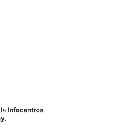
ada
Infocentros
ay
.