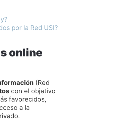
ay?
dos por la Red USI?
s online
Información
(Red
tos
con el objetivo
más favorecidos,
cceso a la
rivado.