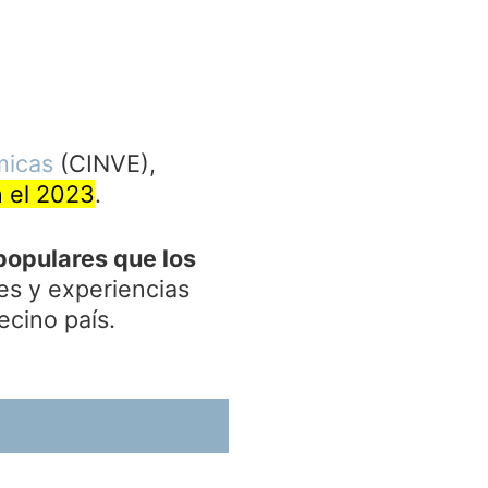
micas
(CINVE),
n el 2023
.
populares que los
s y experiencias
ecino país.