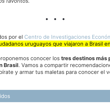
os favoritos.
os por el
Centro de Investigaciones Econó
iudadanos uruguayos que viajaron a Brasil e
e proponemos conocer los
tres destinos más 
n Brasil
. Vamos a compartir recomendacione
írate y armar tus maletas para conocer el v
idos