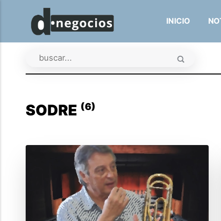
INICIO
NO
(6)
SODRE