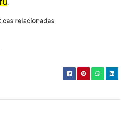
UTU
.
ticas relacionadas
.