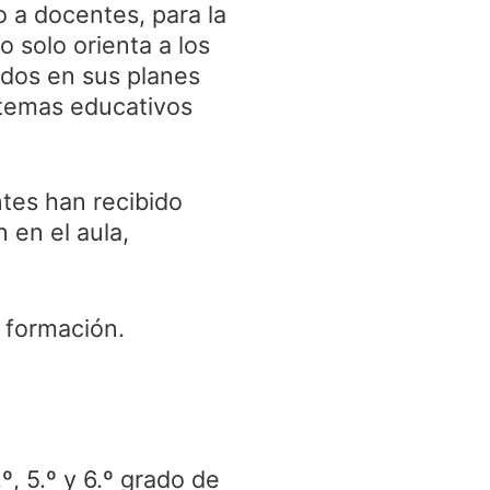
o a docentes, para la
solo orienta a los
idos en sus planes
stemas educativos
ntes han recibido
n en el aula,
 formación.
, 5.º y 6.º grado de