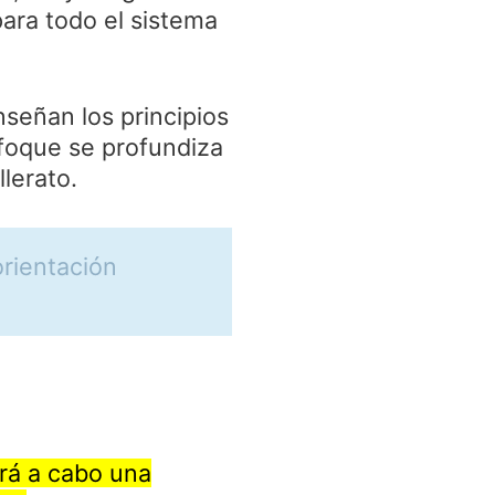
ara todo el sistema
enseñan los principios
foque se profundiza
lerato.
orientación
ará a cabo una