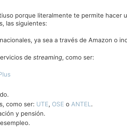
iuso porque literalmente te permite hacer 
, las siguientes:
nacionales, ya sea a través de Amazon o in
servicios de
streaming
, como ser:
Plus
ldo.
os, como ser:
UTE
,
OSE
o
ANTEL
.
lación y pensión.
desempleo.