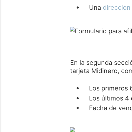
Una
dirección
En la segunda secció
tarjeta Midinero, co
Los primeros 6 
Los últimos 4 d
Fecha de venc