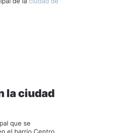
ipal de la
ciudad de
n la ciudad
pal que se
n el barrio Centro,