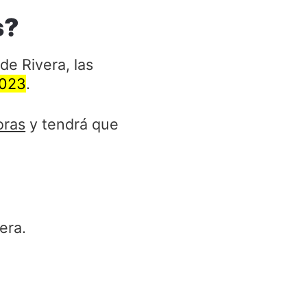
s?
e Rivera, las
2023
.
oras
y tendrá que