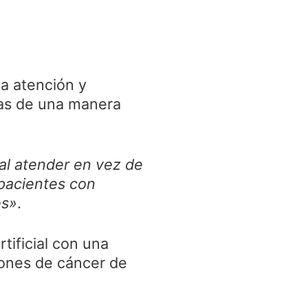
la atención y
ías de una manera
al atender en vez de
 pacientes con
es»
.
tificial con una
rones de cáncer de