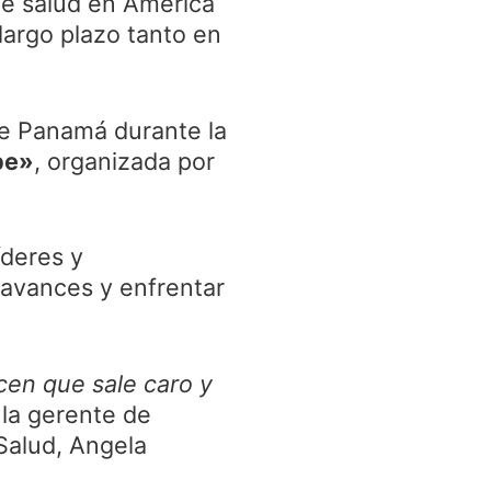
de salud en América
 largo plazo tanto en
de Panamá durante la
be»
, organizada por
íderes y
s avances y enfrentar
icen que sale caro y
E la gerente de
Salud, Angela