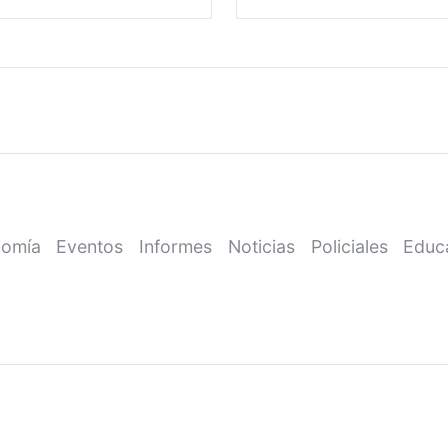
omía
Eventos
Informes
Noticias
Policiales
Educ
Sobre nosotros
•
Contacto
•
Política de privacidad