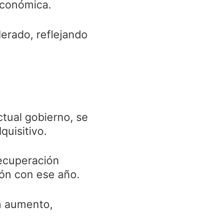
económica.
erado, reflejando
tual gobierno, se
uisitivo.
recuperación
ón con ese año.
un aumento,