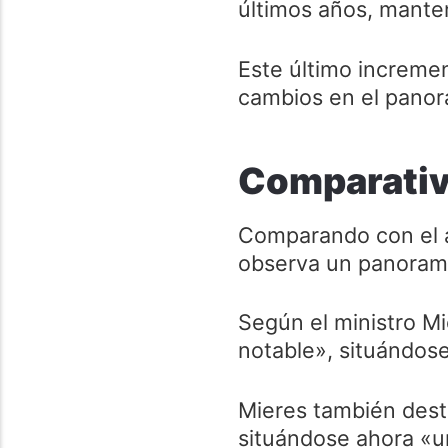
últimos años, mante
Este último increme
cambios en el panor
Comparativ
Comparando con el añ
observa un panorama
Según el ministro M
notable», situándos
Mieres también dest
situándose ahora «u