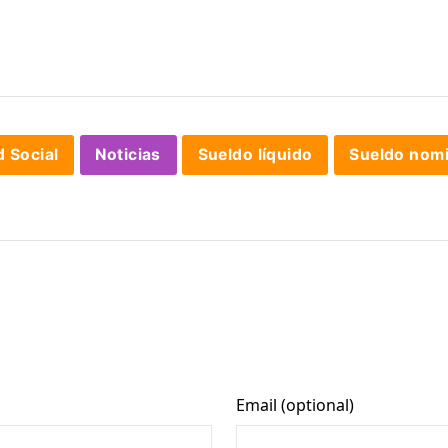
d Social
Noticias
Sueldo líquido
Sueldo nomi